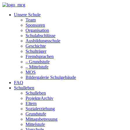
Unsere Schule
Team
Sponsoren
Organisation
Schulabschlüsse
Ausbildungsschule
Geschichte
Schulträger
Fremdsprachen
– Grundstufe
– Mittelstufe
MOS
Bildergalerie Schulgebäude
FAQ
Schulleben
Schulleben
ProjekteArchiv
Eltern
Sozialerziehung
Grundstufe
Mittagsbetreuung
Mittelstufe
Vorschule