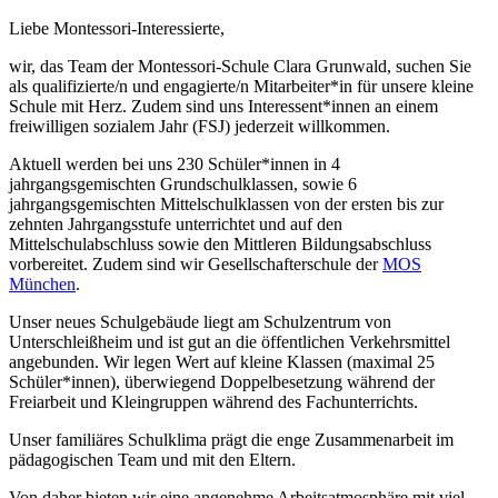
Liebe Montessori-Interessierte,
wir, das Team der Montessori-Schule Clara Grunwald, suchen Sie
als qualifizierte/n und engagierte/n Mitarbeiter*in für unsere kleine
Schule mit Herz. Zudem sind uns Interessent*innen an einem
freiwilligen sozialem Jahr (FSJ) jederzeit willkommen.
Aktuell werden bei uns 230 Schüler*innen in 4
jahrgangsgemischten Grundschulklassen, sowie 6
jahrgangsgemischten Mittelschulklassen von der ersten bis zur
zehnten Jahrgangsstufe unterrichtet und auf den
Mittelschulabschluss sowie den Mittleren Bildungsabschluss
vorbereitet. Zudem sind wir Gesellschafterschule der
MOS
München
.
Unser neues Schulgebäude liegt am Schulzentrum von
Unterschleißheim und ist gut an die öffentlichen Verkehrsmittel
angebunden. Wir legen Wert auf kleine Klassen (maximal 25
Schüler*innen), überwiegend Doppelbesetzung während der
Freiarbeit und Kleingruppen während des Fachunterrichts.
Unser familiäres Schulklima prägt die enge Zusammenarbeit im
pädagogischen Team und mit den Eltern.
Von daher bieten wir eine angenehme Arbeitsatmosphäre mit viel