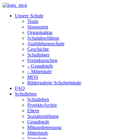
Unsere Schule
Team
Sponsoren
Organisation
Schulabschlüsse
Ausbildungsschule
Geschichte
Schulträger
Fremdsprachen
– Grundstufe
– Mittelstufe
MOS
Bildergalerie Schulgebäude
FAQ
Schulleben
Schulleben
ProjekteArchiv
Eltern
Sozialerziehung
Grundstufe
Mittagsbetreuung
Mittelstufe
Vorschule