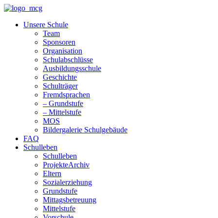
Unsere Schule
Team
Sponsoren
Organisation
Schulabschlüsse
Ausbildungsschule
Geschichte
Schulträger
Fremdsprachen
– Grundstufe
– Mittelstufe
MOS
Bildergalerie Schulgebäude
FAQ
Schulleben
Schulleben
ProjekteArchiv
Eltern
Sozialerziehung
Grundstufe
Mittagsbetreuung
Mittelstufe
Vorschule