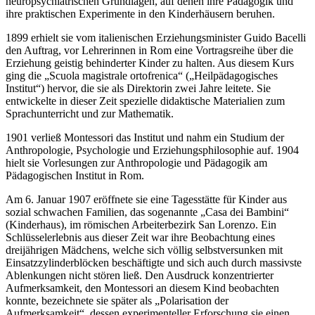
neuropsychiatrischen Grundlagen, auf denen ihre Pädagogik und
ihre praktischen Experimente in den Kinderhäusern beruhen.
1899 erhielt sie vom italienischen Erziehungsminister Guido Bacelli
den Auftrag, vor Lehrerinnen in Rom eine Vortragsreihe über die
Erziehung geistig behinderter Kinder zu halten. Aus diesem Kurs
ging die „Scuola magistrale ortofrenica“ („Heilpädagogisches
Institut“) hervor, die sie als Direktorin zwei Jahre leitete. Sie
entwickelte in dieser Zeit spezielle didaktische Materialien zum
Sprachunterricht und zur Mathematik.
1901 verließ Montessori das Institut und nahm ein Studium der
Anthropologie, Psychologie und Erziehungsphilosophie auf. 1904
hielt sie Vorlesungen zur Anthropologie und Pädagogik am
Pädagogischen Institut in Rom.
Am 6. Januar 1907 eröffnete sie eine Tagesstätte für Kinder aus
sozial schwachen Familien, das sogenannte „Casa dei Bambini“
(Kinderhaus), im römischen Arbeiterbezirk San Lorenzo. Ein
Schlüsselerlebnis aus dieser Zeit war ihre Beobachtung eines
dreijährigen Mädchens, welche sich völlig selbstversunken mit
Einsatzzylinderblöcken beschäftigte und sich auch durch massivste
Ablenkungen nicht stören ließ. Den Ausdruck konzentrierter
Aufmerksamkeit, den Montessori an diesem Kind beobachten
konnte, bezeichnete sie später als „Polarisation der
Aufmerksamkeit“, dessen experimenteller Erforschung sie einen