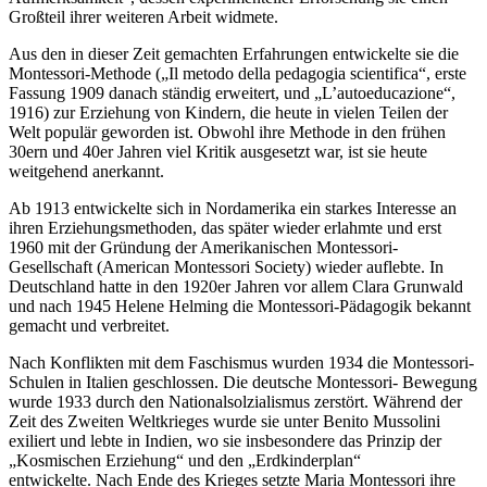
Großteil ihrer weiteren Arbeit widmete.
Aus den in dieser Zeit gemachten Erfahrungen entwickelte sie die
Montessori-Methode („Il metodo della pedagogia scientifica“, erste
Fassung 1909 danach ständig erweitert, und „L’autoeducazione“,
1916) zur Erziehung von Kindern, die heute in vielen Teilen der
Welt populär geworden ist. Obwohl ihre Methode in den frühen
30ern und 40er Jahren viel Kritik ausgesetzt war, ist sie heute
weitgehend anerkannt.
Ab 1913 entwickelte sich in Nordamerika ein starkes Interesse an
ihren Erziehungsmethoden, das später wieder erlahmte und erst
1960 mit der Gründung der Amerikanischen Montessori-
Gesellschaft (American Montessori Society) wieder auflebte. In
Deutschland hatte in den 1920er Jahren vor allem Clara Grunwald
und nach 1945 Helene Helming die Montessori-Pädagogik bekannt
gemacht und verbreitet.
Nach Konflikten mit dem Faschismus wurden 1934 die Montessori-
Schulen in Italien geschlossen. Die deutsche Montessori- Bewegung
wurde 1933 durch den Nationalsolzialismus zerstört. Während der
Zeit des Zweiten Weltkrieges wurde sie unter Benito Mussolini
exiliert und lebte in Indien, wo sie insbesondere das Prinzip der
„Kosmischen Erziehung“ und den „Erdkinderplan“
entwickelte. Nach Ende des Krieges setzte Maria Montessori ihre