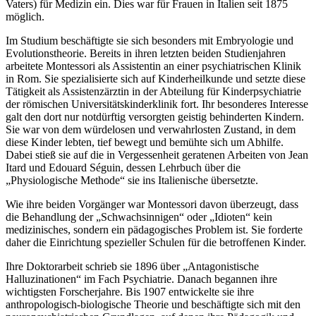
Vaters) für Medizin ein. Dies war für Frauen in Italien seit 1875
möglich.
Im Studium beschäftigte sie sich besonders mit Embryologie und
Evolutionstheorie. Bereits in ihren letzten beiden Studienjahren
arbeitete Montessori als Assistentin an einer psychiatrischen Klinik
in Rom. Sie spezialisierte sich auf Kinderheilkunde und setzte diese
Tätigkeit als Assistenzärztin in der Abteilung für Kinderpsychiatrie
der römischen Universitätskinderklinik fort. Ihr besonderes Interesse
galt den dort nur notdürftig versorgten geistig behinderten Kindern.
Sie war von dem würdelosen und verwahrlosten Zustand, in dem
diese Kinder lebten, tief bewegt und bemühte sich um Abhilfe.
Dabei stieß sie auf die in Vergessenheit geratenen Arbeiten von Jean
Itard und Edouard Séguin, dessen Lehrbuch über die
„Physiologische Methode“ sie ins Italienische übersetzte.
Wie ihre beiden Vorgänger war Montessori davon überzeugt, dass
die Behandlung der „Schwachsinnigen“ oder „Idioten“ kein
medizinisches, sondern ein pädagogisches Problem ist. Sie forderte
daher die Einrichtung spezieller Schulen für die betroffenen Kinder.
Ihre Doktorarbeit schrieb sie 1896 über „Antagonistische
Halluzinationen“ im Fach Psychiatrie. Danach begannen ihre
wichtigsten Forscherjahre. Bis 1907 entwickelte sie ihre
anthropologisch-biologische Theorie und beschäftigte sich mit den