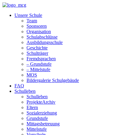
Unsere Schule
Team
Sponsoren
Organisation
Schulabschlüsse
Ausbildungsschule
Geschichte
Schulträger
Fremdsprachen
– Grundstufe
– Mittelstufe
MOS
Bildergalerie Schulgebäude
FAQ
Schulleben
Schulleben
ProjekteArchiv
Eltern
Sozialerziehung
Grundstufe
Mittagsbetreuung
Mittelstufe
Vorschule