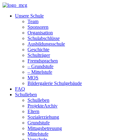
Unsere Schule
Team
Sponsoren
Organisation
Schulabschlüsse
Ausbildungsschule
Geschichte
Schulträger
Fremdsprachen
– Grundstufe
– Mittelstufe
MOS
Bildergalerie Schulgebäude
FAQ
Schulleben
Schulleben
ProjekteArchiv
Eltern
Sozialerziehung
Grundstufe
Mittagsbetreuung
Mittelstufe
Vorschule