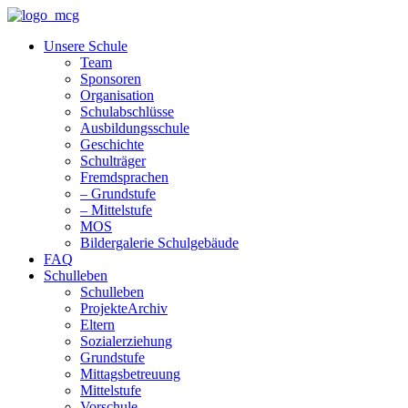
Unsere Schule
Team
Sponsoren
Organisation
Schulabschlüsse
Ausbildungsschule
Geschichte
Schulträger
Fremdsprachen
– Grundstufe
– Mittelstufe
MOS
Bildergalerie Schulgebäude
FAQ
Schulleben
Schulleben
ProjekteArchiv
Eltern
Sozialerziehung
Grundstufe
Mittagsbetreuung
Mittelstufe
Vorschule