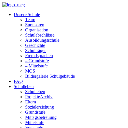
Unsere Schule
Team
Sponsoren
Organisation
Schulabschlüsse
Ausbildungsschule
Geschichte
Schulträger
Fremdsprachen
– Grundstufe
– Mittelstufe
MOS
Bildergalerie Schulgebäude
FAQ
Schulleben
Schulleben
ProjekteArchiv
Eltern
Sozialerziehung
Grundstufe
Mittagsbetreuung
Mittelstufe
Vorschule